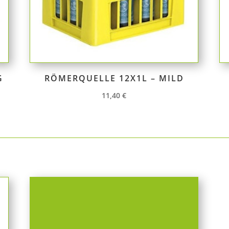
G
RÖMERQUELLE 12X1L – MILD
11,40
€