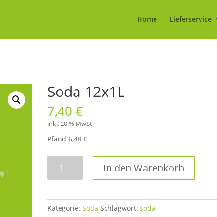
Home
Lieferservice
Soda 12x1L
7,40
€
inkl. 20 % MwSt.
Pfand 6,48 €
Soda
In den Warenkorb
12x1L
Menge
Kategorie:
Soda
Schlagwort:
soda