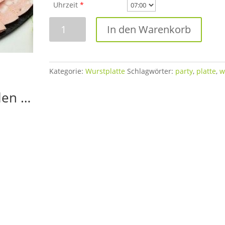
Uhrzeit
*
Wurstplatte
In den Warenkorb
für
15
Personen
Menge
Kategorie:
Wurstplatte
Schlagwörter:
party
,
platte
,
w
len …