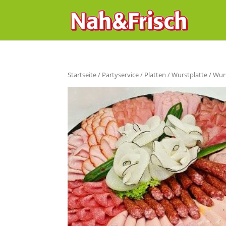
Startseite
/
Partyservice
/
Platten
/
Wurstplatte
/ Wur