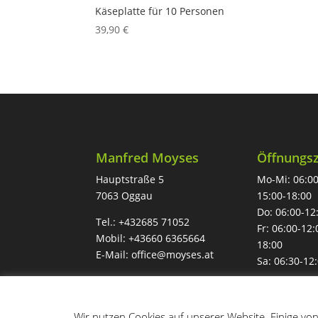
Käseplatte für 10 Personen
39,90
€
Manfred Moyses
Öffnungsz
Hauptstraße 5
Mo-Mi: 06:00
7063 Oggau
15:00-18:00
Do: 06:00-12
Tel.:
+432685 71052
Fr: 06:00-12:
Mobil:
+43660 6365664
18:00
E-Mail:
office@moyses.at
Sa: 06:30-12
|
Impressum
Datenschutz
Wir nutzen Cookies auf unserer Website. Einige vo