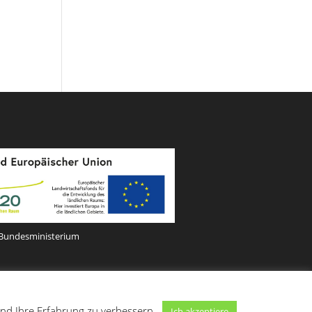
Bundesministerium
rved |
powered by MarketiX – Online Marketing
 und Ihre Erfahrung zu verbessern.
Ich akzeptiere