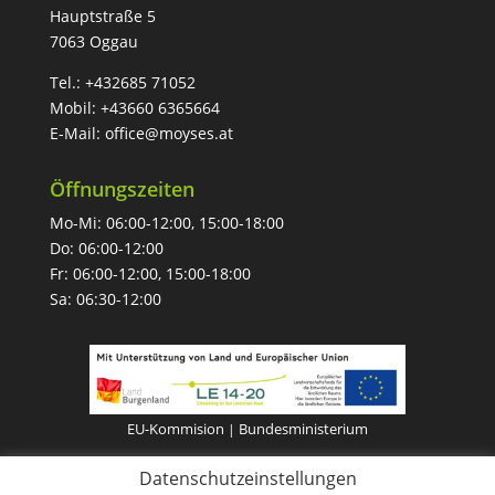
Hauptstraße 5
7063 Oggau
Tel.:
+432685 71052
Mobil:
+43660 6365664
E-Mail:
office@moyses.at
Öffnungszeiten
Mo-Mi: 06:00-12:00, 15:00-18:00
Do: 06:00-12:00
Fr: 06:00-12:00, 15:00-18:00
Sa: 06:30-12:00
EU-Kommision
Bundesministerium
|
Datenschutzeinstellungen
Impressum
Datenschutz
|