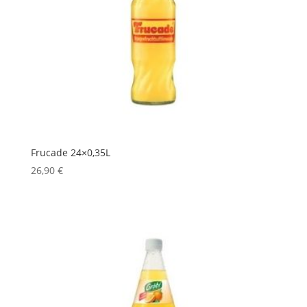
Frucade 24×0,35L
26,90
€