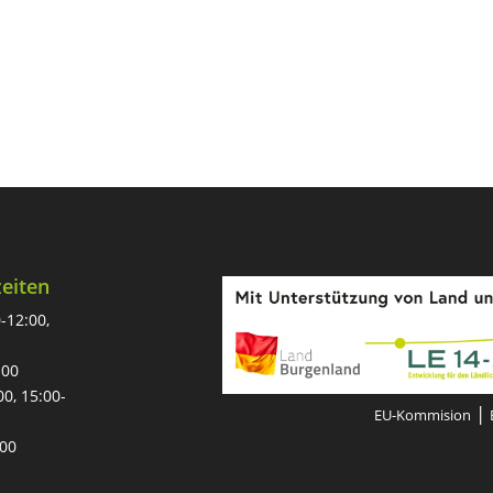
eiten
-12:00,
:00
00, 15:00-
|
EU-Kommision
:00