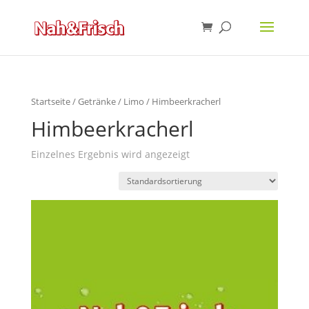
Startseite
/
Getränke
/
Limo
/ Himbeerkracherl
Himbeerkracherl
Einzelnes Ergebnis wird angezeigt