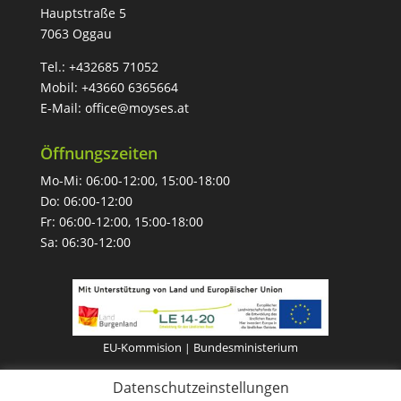
Hauptstraße 5
7063 Oggau
Tel.:
+432685 71052
Mobil:
+43660 6365664
E-Mail:
office@moyses.at
Öffnungszeiten
Mo-Mi: 06:00-12:00, 15:00-18:00
Do: 06:00-12:00
Fr: 06:00-12:00, 15:00-18:00
Sa: 06:30-12:00
EU-Kommision
Bundesministerium
|
Datenschutzeinstellungen
Impressum
Datenschutz
|