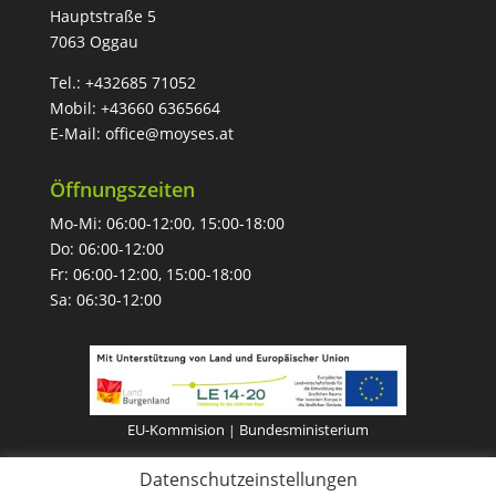
Hauptstraße 5
7063 Oggau
Tel.:
+432685 71052
Mobil:
+43660 6365664
E-Mail:
office@moyses.at
Öffnungszeiten
Mo-Mi: 06:00-12:00, 15:00-18:00
Do: 06:00-12:00
Fr: 06:00-12:00, 15:00-18:00
Sa: 06:30-12:00
EU-Kommision
Bundesministerium
|
Datenschutzeinstellungen
Impressum
Datenschutz
|